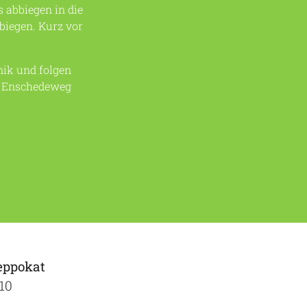
s abbiegen in die
biegen. Kurz vor
ik und folgen
n Enschedeweg
eppokat
10