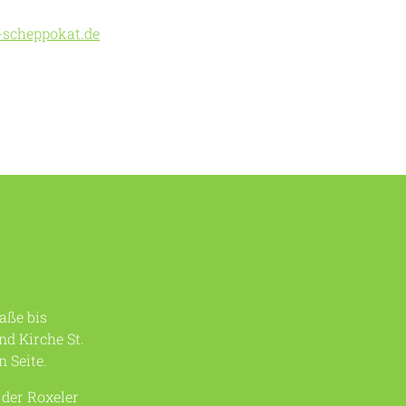
-scheppokat.de
aße bis
d Kirche St.
n Seite.
der Roxeler