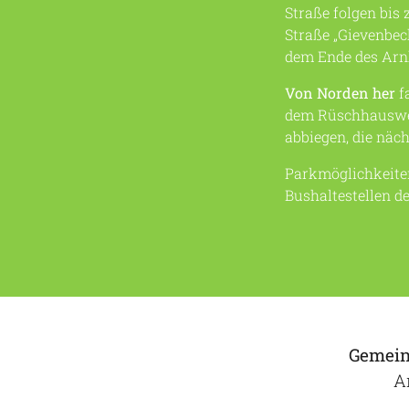
Straße folgen bis 
Straße „Gievenbec
dem Ende des Arnh
Von Norden her
f
dem Rüschhausweg
abbiegen, die näc
Parkmöglichkeite
Bushaltestellen de
Gemein
A