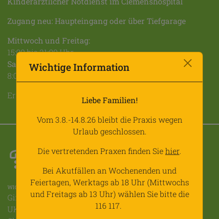
Kinderärztlicher Notdienst im Clemenshospital
Zugang neu: Haupteingang oder über Tiefgarage
Mittwoch und Freitag:
15:00 bis 21:00 Uhr
Sa. / So. / Feiertage:
Wichtige Information
8:00 bis 21:00 Uhr.
Erreichbar unter 116 117
Liebe Familien!
Vom 3.8.-14.8.26 bleibt die Praxis wegen
Urlaub geschlossen.
Die vertretenden Praxen finden Sie
hier
.
Bei Akutfällen an Wochenenden und
Feiertagen, Werktags ab 18 Uhr (Mittwochs
WICHTIGE RUFNUMMERN
und Freitags ab 13 Uhr) wählen Sie bitte die
Giftnotzentrale: 0228 19240
116 117.
UKM: 0251 83 47750