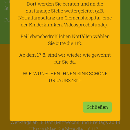
Clemens-Hospital: 0251 976-0
Dort werden Sie beraten und an die
St. Franziskus-Hospital: 0251 935-0
zuständige Stelle weitergeleitet (z.B.
Notfallambulanz am Clemenshospital, eine
Patientenservice KV: 116 117
der Kinderkliniken, Videosprechstunde).
Bei lebensbedrohlichen Notfällen wählen
Sie bitte die 112.
WICHTIGE INFORMATION
Ab dem 17.8. sind wir wieder wie gewohnt
für Sie da.
WIR WÜNSCHEN IHNEN EINE SCHÖNE
Liebe Familien!
URLAUBSZEIT!
Vom 3.8.-14.8.26 bleibt die Praxis wegen Urlaub
geschlossen.
Die vertretenden Praxen finden Sie
hier
.
Schließen
Bei Akutfällen an Wochenenden und Feiertagen,
Werktags ab 18 Uhr (Mittwochs und Freitags ab 13
Uhr) wählen Sie bitte die 116 117.