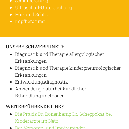
Schlafberatung
Ultraschall-Untersuchung
Hör- und Sehtest
Impfberatung
UNSERE SCHWERPUNKTE
Diagnostik und Therapie allergologischer
Erkrankungen
Diagnostik und Therapie kinderpneumologischer
Erkrankungen
Entwicklungsdiagnostik
Anwendung naturheilkundlicher
Behandlungsmethoden
WEITERFÜHRENDE LINKS
Die Praxis Dr. Bonenkamp Dr. Scheppokat bei
Kinderärzte im Netz
Der Vorsorge- und Impfreminder