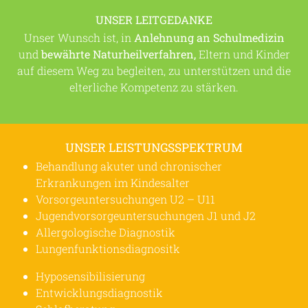
UNSER LEITGEDANKE
Unser Wunsch ist, in
Anlehnung an Schulmedizin
und
bewährte Naturheilverfahren,
Eltern und Kinder
auf diesem Weg zu begleiten, zu unterstützen und die
elterliche Kompetenz zu stärken.
UNSER LEISTUNGSSPEKTRUM
Behandlung akuter und chronischer
Erkrankungen im Kindesalter
Vorsorgeuntersuchungen U2 – U11
Jugendvorsorgeuntersuchungen J1 und J2
Allergologische Diagnostik
Lungenfunktionsdiagnositk
Hyposensibilisierung
Entwicklungsdiagnostik